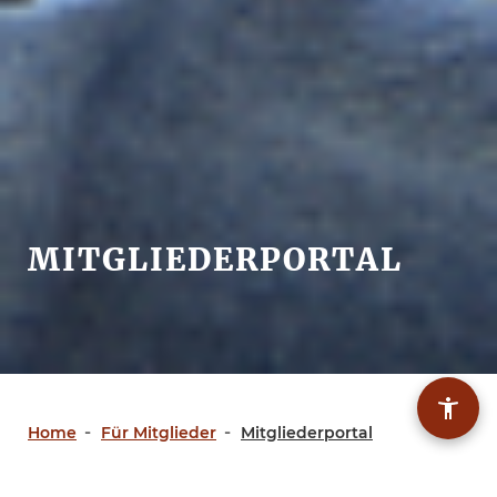
MITGLIEDERPORTAL
BARR
Home
Für Mitglieder
Mitgliederportal